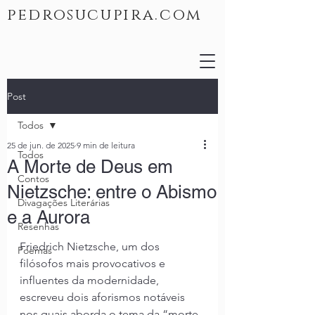
pedrosucupira.com
Post
Todos
25 de jun. de 2025
9 min de leitura
Todos
A Morte de Deus em
Contos
Nietzsche: entre o Abismo
Divagações Literárias
e a Aurora
Resenhas
Friedrich Nietzsche, um dos 
Poemas
filósofos mais provocativos e 
influentes da modernidade, 
escreveu dois aforismos notáveis 
nos quais aborda o tema da “morte 