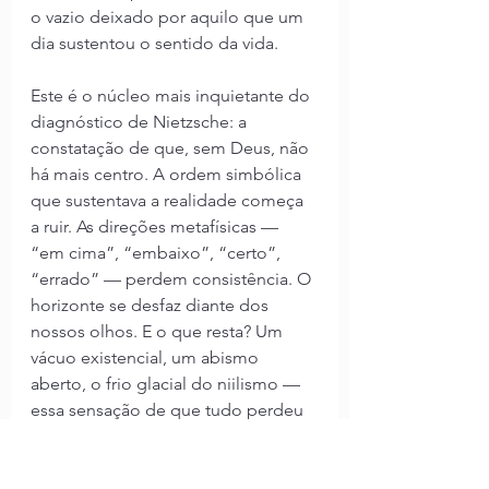
o vazio deixado por aquilo que um 
dia sustentou o sentido da vida.
Este é o núcleo mais inquietante do 
diagnóstico de Nietzsche: a 
constatação de que, sem Deus, não 
há mais centro. A ordem simbólica 
que sustentava a realidade começa 
a ruir. As direções metafísicas — 
“em cima”, “embaixo”, “certo”, 
“errado” — perdem consistência. O 
horizonte se desfaz diante dos 
nossos olhos. E o que resta? Um 
vácuo existencial, um abismo 
aberto, o frio glacial do niilismo — 
essa sensação de que tudo perdeu 
sentido, de que nada é verdadeiro, 
de que todos os valores são apenas 
construções frágeis prestes a 