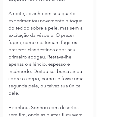
À noite, sozinho em seu quarto, 
experimentou novamente o toque 
do tecido sobre a pele, mas sem a 
excitação da véspera. O prazer 
fugira, como costumam fugir os 
prazeres clandestinos após seu 
primeiro apogeu. Restava-lhe 
apenas o silêncio, espesso e 
incômodo. Deitou-se, burca ainda 
sobre o corpo, como se fosse uma 
segunda pele, ou talvez sua única 
pele.
E sonhou. Sonhou com desertos 
sem fim, onde as burcas flutuavam 
pelo ar como fantasmas, e onde ele, 
vestido e nu ao mesmo tempo, era 