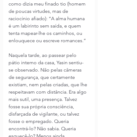
como dizia meu finado tio (homem 
de poucas virtudes, mas de 
raciocínio afiado): “A alma humana 
é um labirinto sem saída, e quem 
tenta mapear-lhe os caminhos, ou 
enlouquece ou escreve romances.”
Naquela tarde, ao passear pelo 
pátio interno da casa, Yasin sentiu-
se observado. Não pelas câmeras 
de segurança, que certamente 
existiam, nem pelas criadas, que lhe 
respeitavam com distância. Era algo 
mais sutil, uma presença. Talvez 
fosse sua própria consciência, 
disfarçada de vigilante, ou talvez 
fosse o empregado. Queria 
encontrá-lo? Não sabia. Queria 
esquecê-lo? Menos ainda.