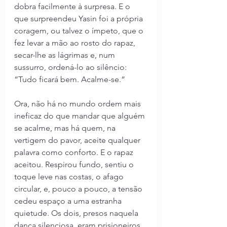
dobra facilmente à surpresa. E o 
que surpreendeu Yasin foi a própria 
coragem, ou talvez o ímpeto, que o 
fez levar a mão ao rosto do rapaz, 
secar-lhe as lágrimas e, num 
sussurro, ordená-lo ao silêncio: 
“Tudo ficará bem. Acalme-se.”
Ora, não há no mundo ordem mais 
ineficaz do que mandar que alguém 
se acalme, mas há quem, na 
vertigem do pavor, aceite qualquer 
palavra como conforto. E o rapaz 
aceitou. Respirou fundo, sentiu o 
toque leve nas costas, o afago 
circular, e, pouco a pouco, a tensão 
cedeu espaço a uma estranha 
quietude. Os dois, presos naquela 
dança silenciosa, eram prisioneiros 