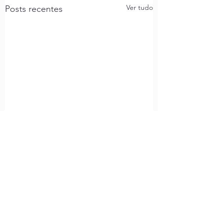
Ver tudo
Posts recentes
Comentários
Torto Arado - Uma obra
Longo e Claro Rio