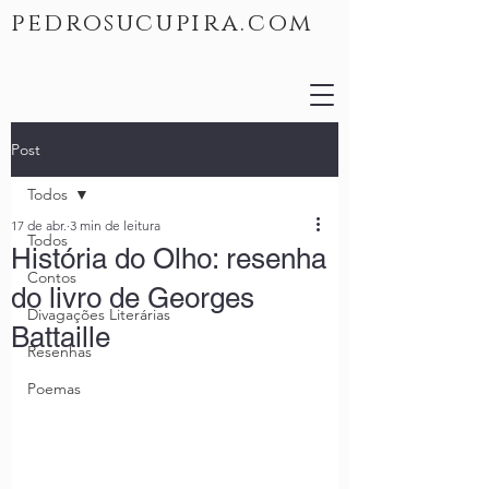
pedrosucupira.com
Post
Todos
17 de abr.
3 min de leitura
Todos
História do Olho: resenha
Contos
do livro de Georges
Divagações Literárias
Battaille
Resenhas
Poemas