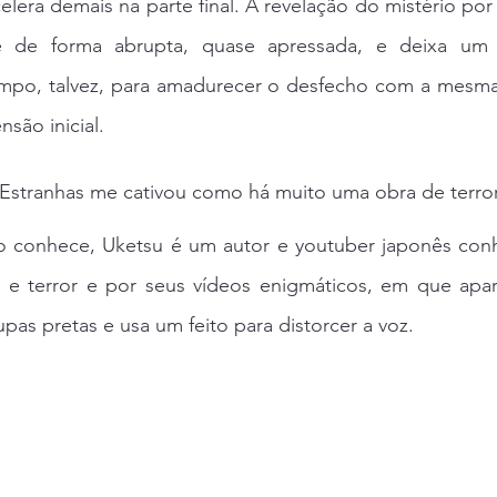
lera demais na parte final. A revelação do mistério por 
e de forma abrupta, quase apressada, e deixa um 
tempo, talvez, para amadurecer o desfecho com a mesma
nsão inicial.
Estranhas me cativou como há muito uma obra de terror
 conhece, Uketsu é um autor e youtuber japonês conh
io e terror e por seus vídeos enigmáticos, em que apa
pas pretas e usa um feito para distorcer a voz.