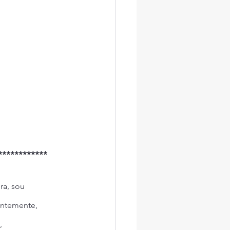
************
a, sou 
entemente, 
, 