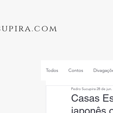
cupira.com
Todos
Contos
Divagaçõe
Pedro Sucupira
28 de jun.
Casas Es
japonês o