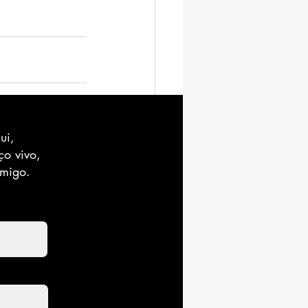
ui,
Ver tudo
ço vivo,
omigo.