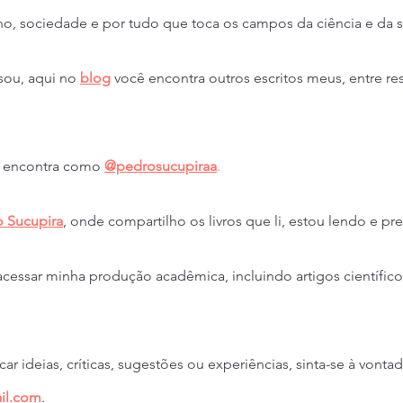
 sociedade e por tudo que toca os campos da ciência e da 
ssou, aqui no
blog
você encontra outros escritos meus, entre re
 encontra como 
@pedrosucupiraa
.
 Sucupira
, onde compartilho os livros que li, estou lendo e pre
acessar minha produção acadêmica, incluindo artigos científicos
car ideias, críticas, sugestões ou experiências, sinta-se à vonta
il.com
.