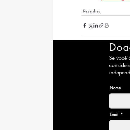
Resenhas
Doa
Se você a
Posts recentes
consider
independ
Nome
Email