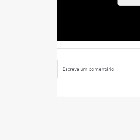
Comentários
Escreva um comentário
Noites Brancas, de
Dostoiévski: vale a pena ler?
Resenha da novela russa