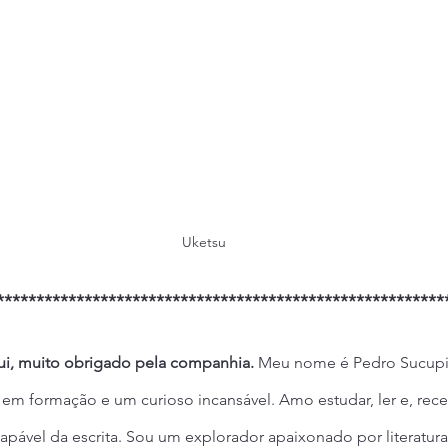
Uketsu
********************************************************
ui, muito obrigado pela companhia. 
Meu nome é Pedro Sucupir
 em formação e um curioso incansável. Amo estudar, ler e, rec
apável da escrita. Sou um explorador apaixonado por literatura