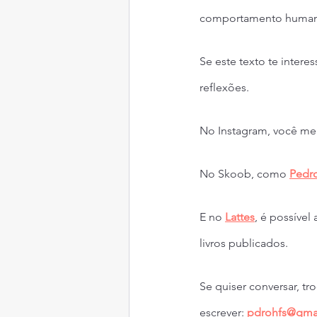
comportamento humano,
Se este texto te intere
reflexões.
No Instagram, você me
No Skoob, como 
Pedro
E no 
Lattes
,
é possível 
livros publicados.
Se quiser conversar, tro
escrever: 
pdrohfs@gma