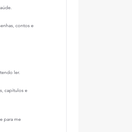
saúde.
senhas, contos e 
tendo ler.
, capítulos e 
de para me 