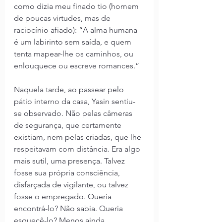
como dizia meu finado tio (homem 
de poucas virtudes, mas de 
raciocínio afiado): “A alma humana 
é um labirinto sem saída, e quem 
tenta mapear-lhe os caminhos, ou 
enlouquece ou escreve romances.”
Naquela tarde, ao passear pelo 
pátio interno da casa, Yasin sentiu-
se observado. Não pelas câmeras 
de segurança, que certamente 
existiam, nem pelas criadas, que lhe 
respeitavam com distância. Era algo 
mais sutil, uma presença. Talvez 
fosse sua própria consciência, 
disfarçada de vigilante, ou talvez 
fosse o empregado. Queria 
encontrá-lo? Não sabia. Queria 
esquecê-lo? Menos ainda.