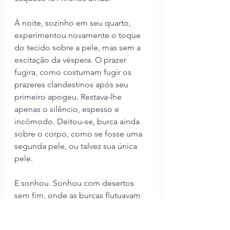
À noite, sozinho em seu quarto, 
experimentou novamente o toque 
do tecido sobre a pele, mas sem a 
excitação da véspera. O prazer 
fugira, como costumam fugir os 
prazeres clandestinos após seu 
primeiro apogeu. Restava-lhe 
apenas o silêncio, espesso e 
incômodo. Deitou-se, burca ainda 
sobre o corpo, como se fosse uma 
segunda pele, ou talvez sua única 
pele.
E sonhou. Sonhou com desertos 
sem fim, onde as burcas flutuavam 
pelo ar como fantasmas, e onde ele, 
vestido e nu ao mesmo tempo, era 