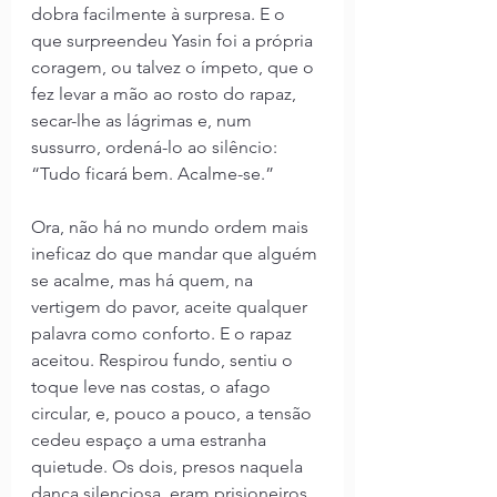
dobra facilmente à surpresa. E o 
que surpreendeu Yasin foi a própria 
coragem, ou talvez o ímpeto, que o 
fez levar a mão ao rosto do rapaz, 
secar-lhe as lágrimas e, num 
sussurro, ordená-lo ao silêncio: 
“Tudo ficará bem. Acalme-se.”
Ora, não há no mundo ordem mais 
ineficaz do que mandar que alguém 
se acalme, mas há quem, na 
vertigem do pavor, aceite qualquer 
palavra como conforto. E o rapaz 
aceitou. Respirou fundo, sentiu o 
toque leve nas costas, o afago 
circular, e, pouco a pouco, a tensão 
cedeu espaço a uma estranha 
quietude. Os dois, presos naquela 
dança silenciosa, eram prisioneiros 