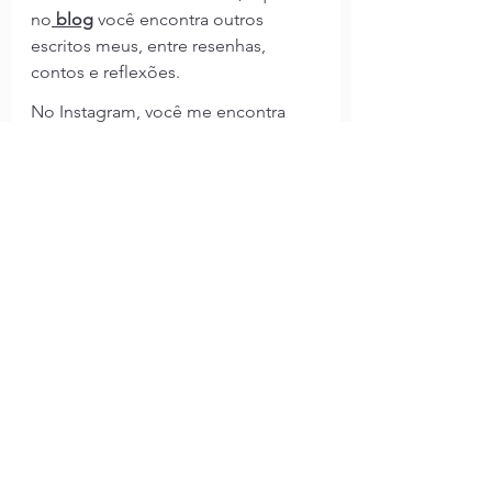
no
 blog
você encontra outros 
escritos meus, entre resenhas, 
contos e reflexões.
No Instagram, você me encontra 
como 
@pedrosucupiraa
.
No Skoob, como 
Pedro Sucupira
, 
onde compartilho os livros que li, 
estou lendo e pretendo ler.
E no 
Lattes
,
é possível acessar 
minha produção acadêmica, 
incluindo artigos científicos, 
capítulos e livros publicados.
Se quiser conversar, trocar ideias, 
críticas, sugestões ou experiências, 
sinta-se à vontade para me escrever: 
pdrohfs@gmail.com
.