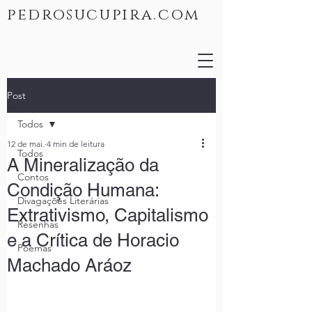
pedrosucupira.com
Post
Todos
12 de mai.
4 min de leitura
Todos
A Mineralização da
Contos
Condição Humana:
Divagações Literárias
Extrativismo, Capitalismo
Resenhas
e a Crítica de Horacio
Poemas
Machado Aráoz