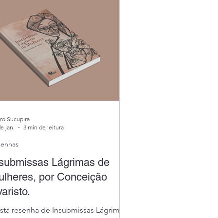
ro Sucupira
e jan.
3 min de leitura
senhas
nsubmissas Lágrimas de
lheres, por Conceição
aristo.
sta resenha de Insubmissas Lágrimas