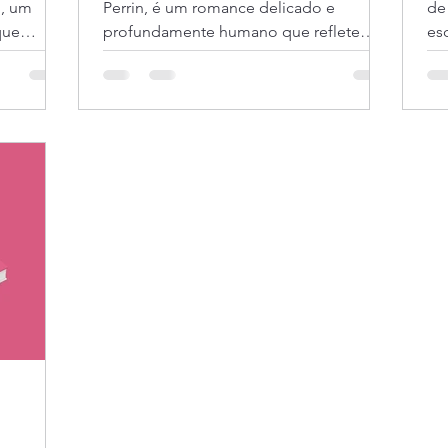
i, um
Perrin, é um romance delicado e
de
que
profundamente humano que reflete
es
sobre luto, amor, memória e superação.
pe
ições
Ambientado em um cemitério, o livro
de
nas e
acompanha Violette, uma zeladora
co
z e José
marcada por perdas silenciosas e afetos
atr
narrativa
interrompidos. Nesta resenha, analiso
re
como a autora transforma a dor em
se
tor por
beleza e reafirma, com suavidade, o
rea
a.
valor de continuar vivendo.