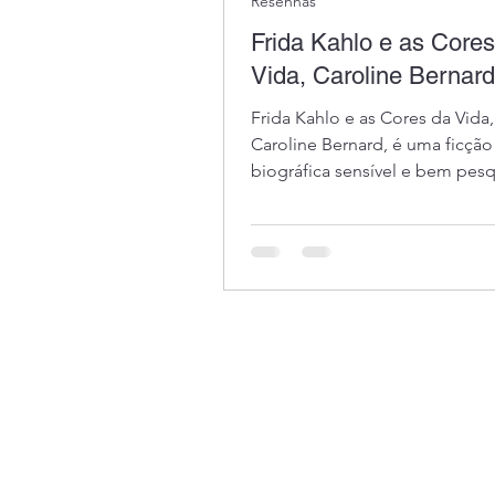
Resenhas
Frida Kahlo e as Cores
Vida, Caroline Bernard
Frida Kahlo e as Cores da Vida
Caroline Bernard, é uma ficção
biográfica sensível e bem pes
sobre a icônica artista mexican
autora romanceia episódios re
vida de Frida, abordando arte, 
amor, política e liberdade fem
livro acessível, ideal como por
entrada para a trajetória da pi
linguagem fluida, é uma leitura
envolvente que aproxima Frid
novos leitores sem diluir sua p