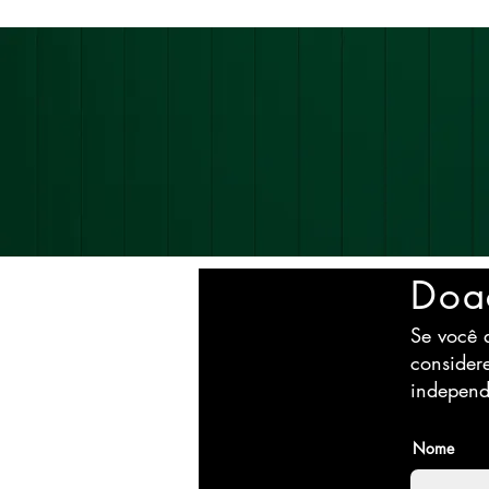
Doa
Se você a
consider
independ
Nome