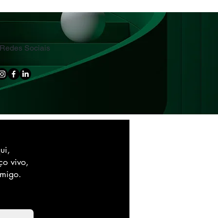
Redes Sociais
ui,
ço vivo,
omigo.