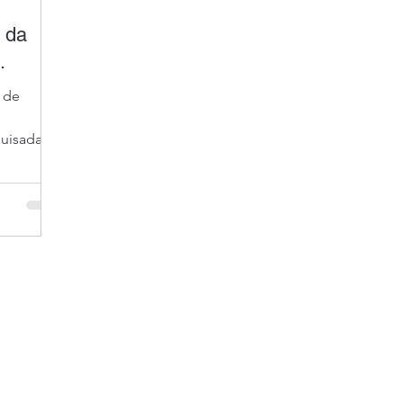
 da
.
, de
quisada
a. A
ais da
dor,
inina. Um
ta de
ntora. Com
a de
otência.