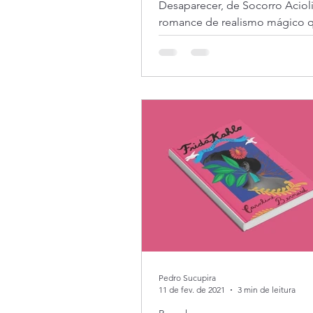
Desaparecer, de Socorro Aciol
romance de realismo mágico 
mistura memória, identidade e
recomeços. Inspirada por trad
nordestinas, referências lusófo
ecos de Gabriel García Márque
Saramago, a obra constrói uma 
sensível sobre vida, morte e
reconstrução, conduzindo o lei
uma travessia íntima e simbólic
Pedro Sucupira
11 de fev. de 2021
3 min de leitura