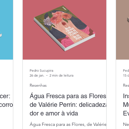
Sobre Mim
Pedro Sucupira
Ped
26 de jan.
2 min de leitura
15 d
Resenhas
Re
cer:
Água Fresca para as Flores,
I
corro
de Valérie Perrin: delicadeza,
Mu
dor e amor à vida
Ev
Água Fresca para as Flores, de Valérie
Ne