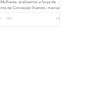
 Mulheres, analisamos a força da
crita de Conceição Evaristo, marcada
la escrevivência e pela reconstrução
 memórias silenciadas. A obra reúne
ntos de mulheres negras que
avessam dor, violência e resistência,
velando uma literatura potente,
nsível e profundamente enraizada na
lidade brasileira.