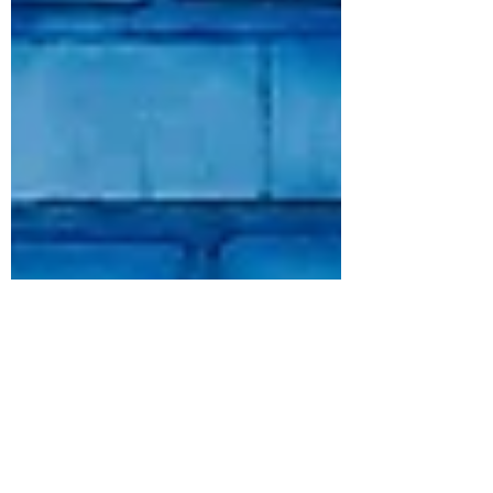
10 de jul. de 2024
10 min de leitura
Contos
Traumas (God’s menu)