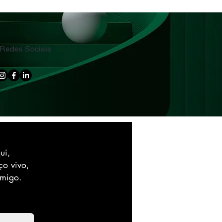
Redes Sociais
ui,
ço vivo,
omigo.