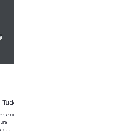
Sobre Mim
 Tudor.
or, é um
tura
Com
egredos