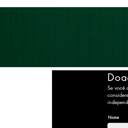
Doa
Se você a
consider
independ
Nome