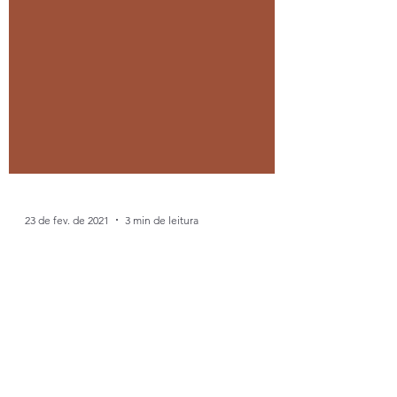
23 de fev. de 2021
3 min de leitura
Resenhas
Sula - A liberdade, o
desejo e a ruptura no
romance de Toni