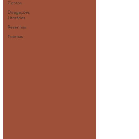
Contos
Divagações
Literárias
Resenhas
Poemas