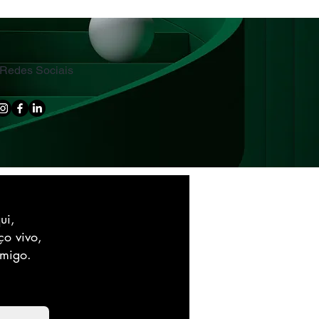
Redes Sociais
ui,
ço vivo,
omigo.