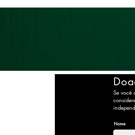
Doa
Se você a
consider
independ
Nome