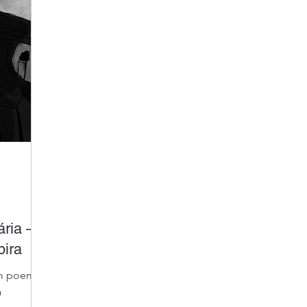
Sobre Mim
ária —
ira
um poema
a