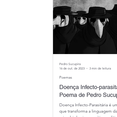
Pedro Sucupira
16 de out. de 2023
3 min de leitura
Poemas
Doença Infecto-parasit
Poema de Pedro Sucup
Doença Infecto-Parasitária é 
que transforma a linguagem d