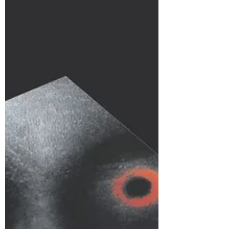
Contos
Divagações
Literárias
Resenhas
Poemas