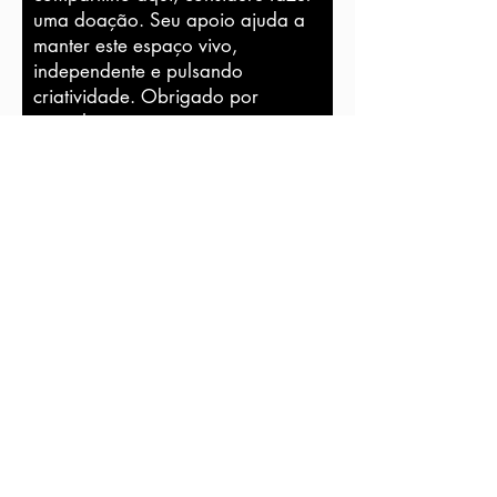
uma doação. Seu apoio ajuda a
manter este espaço vivo,
independente e pulsando
criatividade. Obrigado por
caminhar comigo.
Nome
Sobrenome
Email
Insira o valor que deseja pagar:
R$