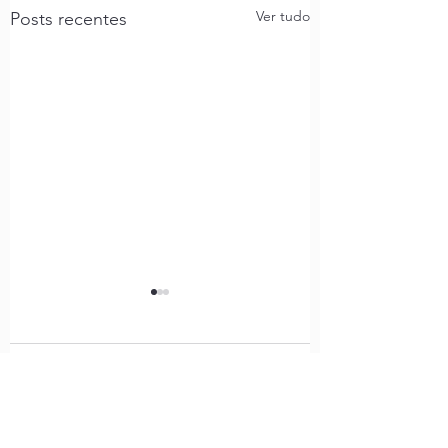
Ver tudo
Posts recentes
Comentários
O Avesso da Pele:
Vozes de Tchernó