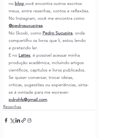
no
blog 
você encontra outros escritos 
meus, entre resenhas, contos e reflexões.
No Instagram, você me encontra como 
@pedrosucupiraa
.
No Skoob, como 
Pedro Sucupira
, onde 
compartilho os livros que li, estou lendo 
e pretendo ler.
E no 
Lattes
,
é possível acessar minha 
produção acadêmica, incluindo artigos 
científicos, capítulos e livros publicados.
Se quiser conversar, trocar ideias, 
críticas, sugestões ou experiências, sinta-
se à vontade para me escrever: 
pdrohfs@gmail.com
.
Resenhas