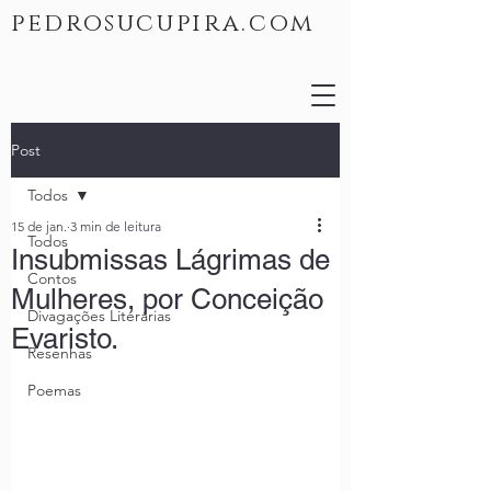
pedrosucupira.com
Post
Todos
15 de jan.
3 min de leitura
Todos
Insubmissas Lágrimas de
Contos
Mulheres, por Conceição
Divagações Literárias
Evaristo.
Resenhas
Poemas