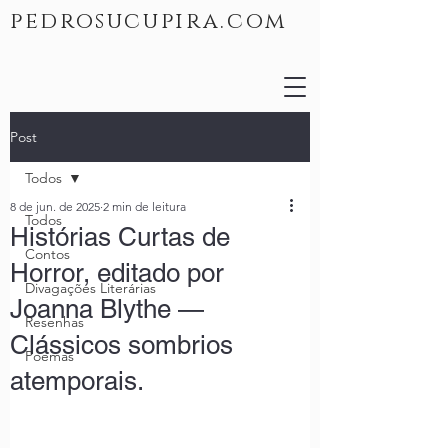
pedrosucupira.com
Post
Todos
8 de jun. de 2025
2 min de leitura
Todos
Histórias Curtas de
Contos
Horror, editado por
Divagações Literárias
Joanna Blythe —
Resenhas
Clássicos sombrios
Poemas
atemporais.