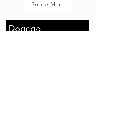
Sobre Mim
Doação
Se você aprecia os textos,
reflexões e histórias que
compartilho aqui, considere fazer
uma doação. Seu apoio ajuda a
manter este espaço vivo,
independente e pulsando
criatividade. Obrigado por
caminhar comigo.
Nome
Sobrenome