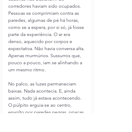
corredores haviam sido ocupados. 
Pessoas se comprimiam contra as 
paredes, algumas de pé há horas, 
como se a espera, por si só, já fosse 
parte da experiência. O ar era 
denso, aquecido por corpos e 
expectativa. Não havia conversa alta. 
Apenas murmúrios. Sussurros que, 
pouco a pouco, iam se alinhando a 
um mesmo ritmo.
No palco, as luzes permaneciam 
baixas. Nada acontecia. E, ainda 
assim, tudo já estava acontecendo. 
O púlpito erguia-se ao centro, 
envolto por paredes negras, opacas, 
que não refletiam a luz, mas a 
absorviam, como se engolissem 