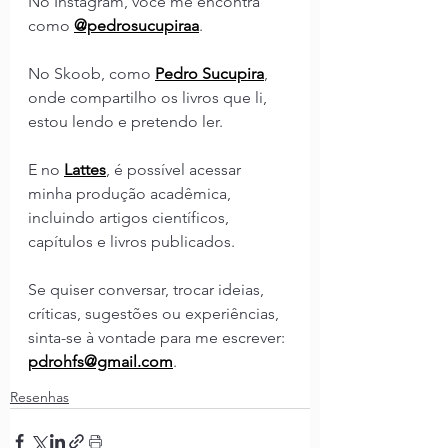
No Instagram, você me encontra 
como 
@pedrosucupiraa
.
No Skoob, como 
Pedro Sucupira
, 
onde compartilho os livros que li, 
estou lendo e pretendo ler.
E no 
Lattes
,
é possível acessar 
minha produção acadêmica, 
incluindo artigos científicos, 
capítulos e livros publicados.
Se quiser conversar, trocar ideias, 
críticas, sugestões ou experiências, 
sinta-se à vontade para me escrever: 
pdrohfs@gmail.com
.
Resenhas